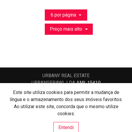
6 por página
Preço mais alto
URBANY REAL ESTATE
URBANSPRAWL LDA
AMI: 15410
Este site utiliza cookies para permitir a mudança de
língua e o armazenamento dos seus imóveis favoritos.
Centros de Resolução de Litígios
Ao utilizar este site, concorda que o mesmo utilize
Política de Privacidade
Livro de Reclamações
cookies.
Website e CRM Imobiliário
Entendi
Powered by
©2026