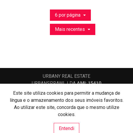
6 por página
Mais recentes
URBANY REAL ESTATE
URBANSPRAWL LDA
AMI: 15410
Este site utiliza cookies para permitir a mudança de
língua e o armazenamento dos seus imóveis favoritos.
Centros de Resolução de Litígios
Ao utilizar este site, concorda que o mesmo utilize
Política de Privacidade
Livro de Reclamações
cookies.
Website e CRM Imobiliário
Entendi
Powered by
©2026