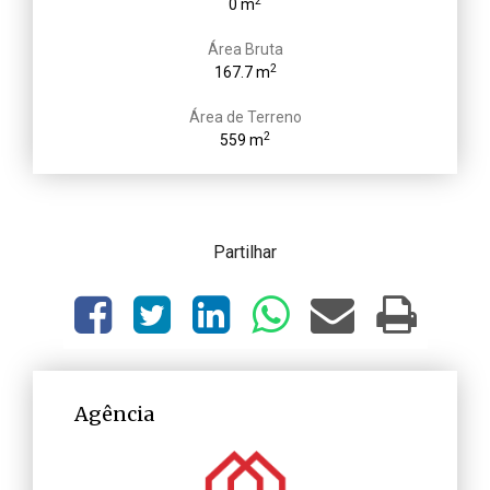
2
0 m
Área Bruta
2
167.7 m
Área de Terreno
2
559 m
Partilhar
Agência