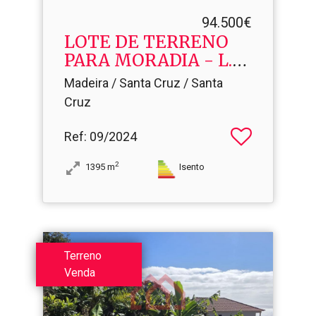
94.500€
LOTE DE TERRENO
PARA MORADIA - L.​T.
27
Madeira / Santa Cruz / Santa
Cruz
Ref
: 09/2024
2
1395
m
Isento
Terreno
Venda