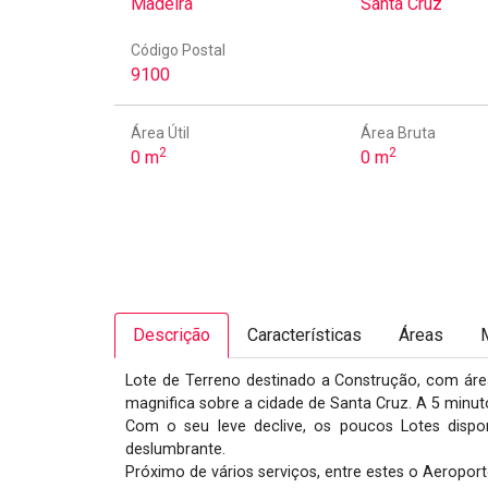
Madeira
Santa Cruz
Código Postal
9100
Área Útil
Área Bruta
2
2
0 m
0 m
Descrição
Características
Áreas
Lote de Terreno destinado a Construção, com área
magnifica sobre a cidade de Santa Cruz. A 5 minut
Com o seu leve declive, os poucos Lotes dispon
deslumbrante.

Próximo de vários serviços, entre estes o Aeroport