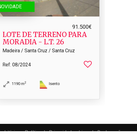
NOVIDADE
91.500€
LOTE DE TERRENO PARA
MORADIA - L.​T. 26
Madeira / Santa Cruz / Santa Cruz
Ref
: 08/2024
2
1190
m
Isento
e Litígios
Política de Privacidade
Livro de Reclamações