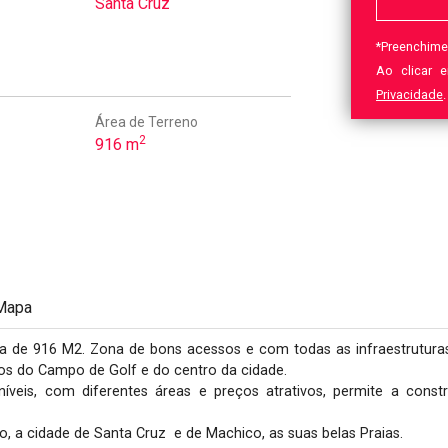
Santa Cruz
*
Preenchime
Ao clicar 
Privacidade
.
Área de Terreno
2
916 m
Mapa
 de 916 M2. Zona de bons acessos e com todas as infraestruturas d
os do Campo de Golf e do centro da cidade. 

íveis, com diferentes áreas e preços atrativos, permite a cons
o, a cidade de Santa Cruz  e de Machico, as suas belas Praias.