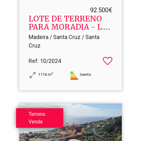
92.500€
LOTE DE TERRENO
PARA MORADIA - L.​T.
28
Madeira / Santa Cruz / Santa
Cruz
Ref
: 10/2024
2
1116
m
Isento
Terreno
Venda