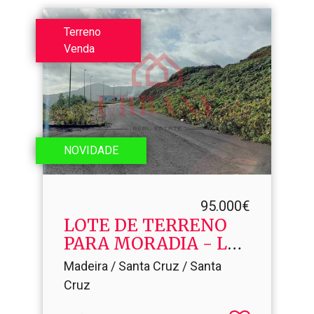
Terreno
Venda
NOVIDADE
95.000€
LOTE DE TERRENO
PARA MORADIA - LT.​
38
Madeira / Santa Cruz / Santa
Cruz